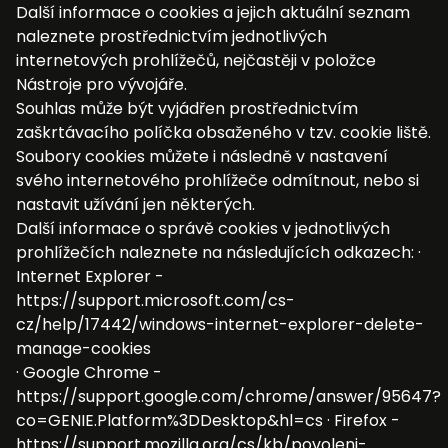
Další informace o cookies a jejich aktuální seznam
naleznete prostřednictvím jednotlivých
internetových prohlížečů, nejčastěji v položce
Nástroje pro vývojáře.
Souhlas může být vyjádřen prostřednictvím
zaškrtávacího políčka obsaženého v tzv. cookie liště.
Soubory cookies můžete i následně v nastavení
svého internetového prohlížeče odmítnout, nebo si
nastavit užívání jen některých.
Další informace o správě cookies v jednotlivých
prohlížečích naleznete na následujících odkazech: ·
Internet Explorer -
https://support.microsoft.com/cs-
cz/help/17442/windows-internet-explorer-delete-
manage-cookies
· Google Chrome -
https://support.google.com/chrome/answer/95647?
co=GENIE.Platform%3DDesktop&hl=cs · Firefox -
https://support.mozilla.org/cs/kb/povoleni-