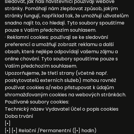
sledovat, jak naši návštěvníci používají webové
stránky. Pomáhají nám zlepšovat způsob, jakým
stránky fungují, například tak, že umožňují uživatelům
snadno najít to, co hledají. Tyto soubory spouštíme
pouze s Vaším předchozím souhlasem.
· Reklamní cookies: používají se ke sledování
preferencí a umožňují zobrazit reklamu a další
obsah, které nejlépe odpovídají vašemu zájmu a
online chování. Tyto soubory spouštíme pouze s
Vaším předchozím souhlasem.
Upozorňujeme, že třetí strany (včetně např.
poskytovatelů externích služeb) mohou rovněž
používat cookies a/nebo přistupovat k údajům
shromažďovaným cookies na webových stránkách.
Používané soubory cookies:
Technický název Vydavatel Účel o popis cookies
Doba trvání
[•]
[•] [•] Relační /Permanentní ([•] hodin)