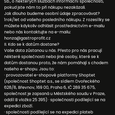
Sb., o některých službách informační společnosti,
pokud jste nám to při nákupu nezakázali.
Jak dlouho budeme osobní údaje zpracovávat?
1rok/let od vašeho posledního nákupu. Z rozesílky se
můžete kdykoliv odhlásit prostřednictvím e-mailu
nebo nás kontaktujte na e-mailu:
honza@gastroprofit.cz
II. Kdo se k datům dostane?
Vaše data zůstanou u nás. Přesto pro nás pracují
některé společnosti nebo jiné osoby, které se k
datům dostanou proto, že nám pomáhají s chodem
našeho e-shopu. Jsou to:
· provozovatel e-shopové platformy Shoptet
(společnost Shoptet a.s., se sídlem Dvořeckého
628/8, Břevnov, 169 00, Praha 6, IČ 289 35 675,
společnost je zapsaná u Městského soudu v Praze,
oddíl B vložka 25 395) · společnosti podílející se na
expedici zboží.
· společnosti podílející se na expedici plateb