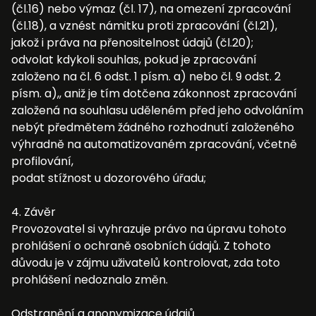
(čl.16) nebo výmaz (čl. 17), na omezení zpracování
(čl.18), a vznést námitku proti zpracování (čl.21),
jakož i práva na přenositelnost údajů (čl.20);
odvolat kdykoli souhlas, pokud je zpracování
založeno na čl. 6 odst. 1 písm. a) nebo čl. 9 odst. 2
písm. a),, aniž je tím dotčena zákonnost zpracování
založená na souhlasu uděleném před jeho odvoláním
nebýt předmětem žádného rozhodnutí založeného
výhradně na automatizovaném zpracování, včetně
profilování,
podat stížnost u dozorového úřadu;
4. Závěr
Provozovatel si vyhrazuje právo na úpravu tohoto
prohlášení o ochraně osobních údajů. Z tohoto
důvodu je v zájmu uživatelů kontrolovat, zda toto
prohlášení nedoznalo změn.
Odstranění a anonymizace údajů